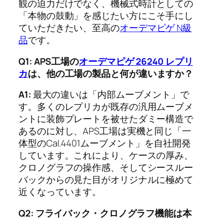
観の迫力だけでなく、機械式時計としての
「本物の鼓動」を感じたい方にこそ手にし
ていただきたい、至高の
オーデマピゲ N級
品
です。
Q1: APS工場の
オーデマピゲ 26240 レプリ
カ
は、他の工場の製品と何が違いますか？
A1:
最大の違いは「内部ムーブメント」で
す。多くのレプリカが既存の汎用ムーブメ
ントに装飾プレートを被せたダミー構造で
あるのに対し、APS工場は実機と同じ「一
体型のCal.4401ムーブメント」を自社開発
しています。これにより、ケースの厚み、
クロノグラフの操作感、そしてシースルー
バックからの見た目がオリジナルに極めて
近くなっています。
Q2: フライバック・クロノグラフ機能は本