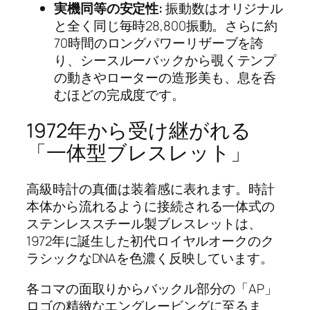
実機同等の安定性:
振動数はオリジナル
と全く同じ毎時28,800振動。さらに約
70時間のロングパワーリザーブを誇
り、シースルーバックから覗くテンプ
の動きやローターの造形美も、息を呑
むほどの完成度です。
1972年から受け継がれる
「一体型ブレスレット」
高級時計の真価は装着感に表れます。時計
本体から流れるように接続される一体式の
ステンレススチール製ブレスレットは、
1972年に誕生した初代ロイヤルオークのク
ラシックなDNAを色濃く反映しています。
各コマの面取りからバックル部分の「AP」
ロゴの精緻なエングレービングに至るま