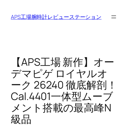
内
容
APS工場腕時計レビューステーション
を
ス
キ
ッ
プ
【APS工場 新作】オー
デマピゲ ロイヤルオ
ーク 26240 徹底解剖！
Cal.4401一体型ムーブ
メント搭載の最高峰N
級品