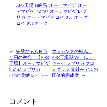
APS工場
N級品
オーデマピゲ
オー
デマピゲ 26240
オーデマピゲ レプ
リカ
オーデマピゲ ロイヤル オーク
ロイヤルオーク
←
完璧なる八角形
エレガンスの極み。
と円の融合！【APS
APS工場製IWC ポルト
工場】オーデマピゲ
ギーゼ レプリカ クロ
26393 レプリカ
ノグラフ 青針モデルの
41mm 徹底レビュー
圧倒的完成度
→
コメント