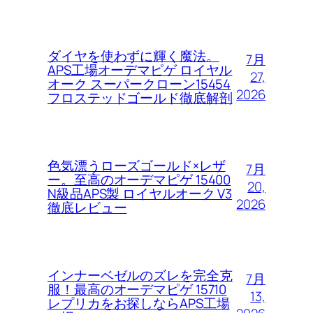
ダイヤを使わずに輝く魔法。
7月
APS工場オーデマピゲ ロイヤル
27,
オーク スーパークローン15454
2026
フロステッドゴールド徹底解剖
色気漂うローズゴールド×レザ
7月
ー。至高のオーデマピゲ 15400
20,
N級品APS製 ロイヤルオーク V3
2026
徹底レビュー
インナーベゼルのズレを完全克
7月
服！最高のオーデマピゲ 15710
13,
レプリカをお探しならAPS工場