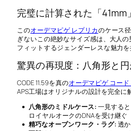
完璧に計算された「41m
この
オーデマピゲ レプリカ
のケース径
ぎないこの絶妙なサイズ感は、大人の
フィットするジェンダーレスな魅力を
驚異の再現度：八角形と円
CODE 11.59を真の
オーデマピゲ コード 1
APS工場はオリジナルの設計を完全
八角形のミドルケース:
一見すると
ロイヤルオークのDNAを受け継
精巧なオープンワーク・ラグ:
透か