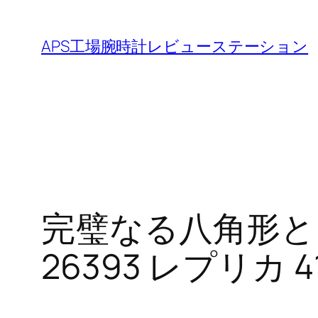
内
容
APS工場腕時計レビューステーション
を
ス
キ
ッ
プ
完璧なる八角形と
26393 レプリカ