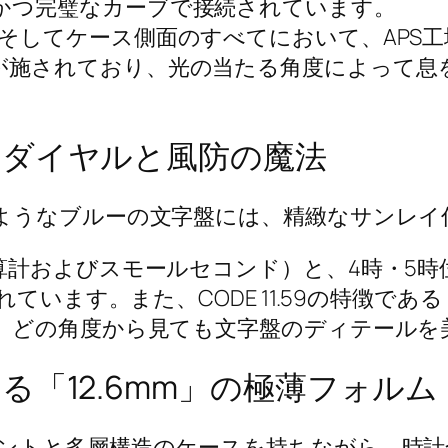
かつ完璧なカーブで接続されています。
そしてケース側面のすべてにおいて、APS
が施されており、光の当たる角度によって息
ーダイヤルと風防の魔法
ようなブルーの文字盤には、精緻なサンレイ
算計およびスモールセコンド）と、4時・5時
れています。また、CODE 11.59の特徴
、どの角度から見ても文字盤のディテールを
「12.6mm」の極薄フォルム
トと多層構造のケースを持ちながら、時計全体