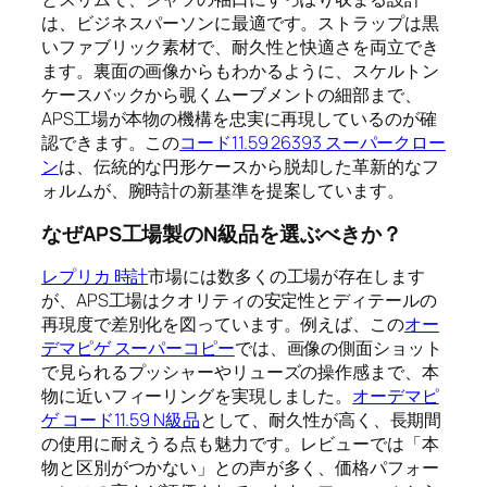
は、ビジネスパーソンに最適です。ストラップは黒
いファブリック素材で、耐久性と快適さを両立でき
ます。裏面の画像からもわかるように、スケルトン
ケースバックから覗くムーブメントの細部まで、
APS工場が本物の機構を忠実に再現しているのが確
認できます。この
コード11.59 26393 スーパークロー
ン
は、伝統的な円形ケースから脱却した革新的なフ
ォルムが、腕時計の新基準を提案しています。
なぜAPS工場製のN級品を選ぶべきか？
レプリカ 時計
市場には数多くの工場が存在します
が、APS工場はクオリティの安定性とディテールの
再現度で差別化を図っています。例えば、この
オー
デマピゲ スーパーコピー
では、画像の側面ショット
で見られるプッシャーやリューズの操作感まで、本
物に近いフィーリングを実現しました。
オーデマピ
ゲ コード11.59 N級品
として、耐久性が高く、長期間
の使用に耐えうる点も魅力です。レビューでは「本
物と区別がつかない」との声が多く、価格パフォー