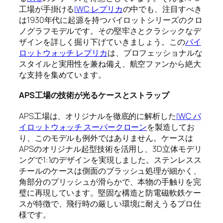
工場が手掛ける
IWC レプリカ
の中でも、注目すべき
は1930年代に起源を持つパイロットシリーズのクロ
ノグラフモデルです。その堅牢さとクラシックなデ
ザインを詳しく掘り下げていきましょう。この
パイ
ロットウォッチ レプリカ
は、プロフェッショナルな
スタイルと実用性を兼ね備え、航空ファンから絶大
な支持を集めています。
APS工場の技術が光るケースとストラップ
APS工場は、オリジナルを徹底的に解析した
IWC パ
イロットウォッチ スーパークローン
を製造してお
り、このモデルも例外ではありません。ケースは
APSのオリジナル起型技術を活用し、3D立体モデリ
ングで1:1のデザインを実現しました。ステンレスス
チールのケースは側面のブラッシュ処理が細かく、
角部分のプリッシュが滑らかで、本物の手触りを完
璧に再現しています。堅固な構造と防電磁軟鉄ケー
スが特徴で、飛行時の厳しい環境に耐えうるプロ仕
様です。