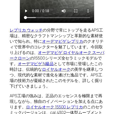
レプリカ ウォッチ
の分野で常にトップを走るAPS工
場は、精密なクラフトマンシップと革新的な素材使
いで知られ、特に
オーデマピゲ レプリカ
のクオリテ
ィで世界中のコレクターを魅了しています。今回取
り上げるのは、
オーデマピゲ ロイヤルオーク スーパ
ークローン
の15500シリーズ全セラミックモデルで
す。
オーデマピゲ N級品
として市場に登場したこの
時計は、伝統的な
ロイヤルオーク
の美学を継承しつ
つ、現代的な素材で進化を遂げた逸品です。APS工
場の技術力が凝縮されたこのモデルを、詳しく掘り
下げていきましょう。
APS工場の強みは、正品のエッセンスを極限まで再
現しながら、独自のイノベーションを加える点にあ
ります。
ロイヤルオーク 15500 レプリカ
のこのセラ
ミックバージョンは、cal.4302一体型ムーブメント