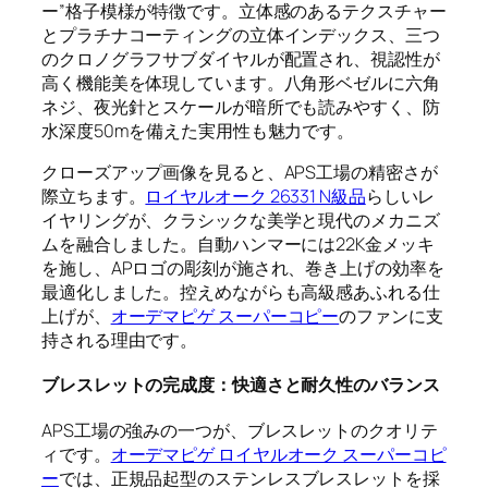
ー”格子模様が特徴です。立体感のあるテクスチャー
とプラチナコーティングの立体インデックス、三つ
のクロノグラフサブダイヤルが配置され、視認性が
高く機能美を体現しています。八角形ベゼルに六角
ネジ、夜光針とスケールが暗所でも読みやすく、防
水深度50mを備えた実用性も魅力です。
クローズアップ画像を見ると、APS工場の精密さが
際立ちます。
ロイヤルオーク 26331 N級品
らしいレ
イヤリングが、クラシックな美学と現代のメカニズ
ムを融合しました。自動ハンマーには22K金メッキ
を施し、APロゴの彫刻が施され、巻き上げの効率を
最適化しました。控えめながらも高級感あふれる仕
上げが、
オーデマピゲ スーパーコピー
のファンに支
持される理由です。
ブレスレットの完成度：快適さと耐久性のバランス
APS工場の強みの一つが、ブレスレットのクオリテ
ィです。
オーデマピゲ ロイヤルオーク スーパーコピ
ー
では、正規品起型のステンレスブレスレットを採