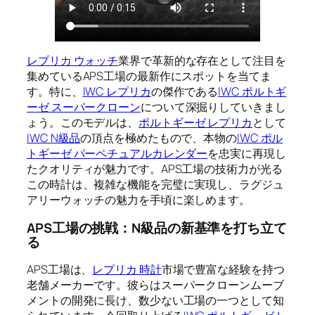
レプリカ ウォッチ
業界で革新的な存在として注目を
集めているAPS工場の最新作にスポットを当てま
す。特に、
IWC レプリカ
の傑作である
IWC ポルトギ
ーゼ スーパークローン
について深掘りしていきまし
ょう。このモデルは、
ポルトギーゼ レプリカ
として
IWC N級品
の頂点を極めたもので、本物の
IWC ポル
トギーゼ パーペチュアルカレンダー
を忠実に再現し
たクオリティが魅力です。APS工場の技術力が光る
この時計は、複雑な機能を完璧に実現し、ラグジュ
アリーウォッチの魅力を手頃に楽しめます。
APS工場の挑戦：N級品の新基準を打ち立て
る
APS工場は、
レプリカ 時計
市場で豊富な経験を持つ
老舗メーカーです。彼らはスーパークローンムーブ
メントの開発に長け、数少ない工場の一つとして知