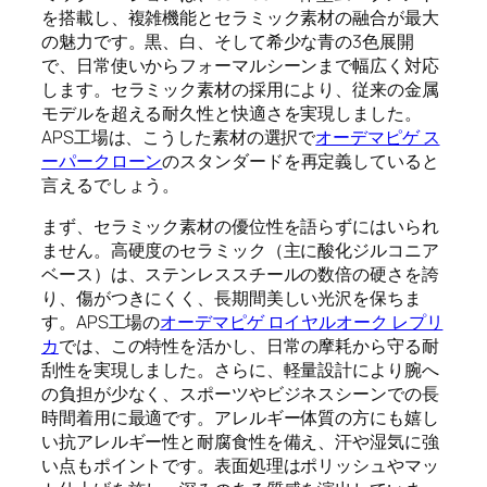
を搭載し、複雑機能とセラミック素材の融合が最大
の魅力です。黒、白、そして希少な青の3色展開
で、日常使いからフォーマルシーンまで幅広く対応
します。セラミック素材の採用により、従来の金属
モデルを超える耐久性と快適さを実現しました。
APS工場は、こうした素材の選択で
オーデマピゲ ス
ーパークローン
のスタンダードを再定義していると
言えるでしょう。
まず、セラミック素材の優位性を語らずにはいられ
ません。高硬度のセラミック（主に酸化ジルコニア
ベース）は、ステンレススチールの数倍の硬さを誇
り、傷がつきにくく、長期間美しい光沢を保ちま
す。APS工場の
オーデマピゲ ロイヤルオーク レプリ
カ
では、この特性を活かし、日常の摩耗から守る耐
刮性を実現しました。さらに、軽量設計により腕へ
の負担が少なく、スポーツやビジネスシーンでの長
時間着用に最適です。アレルギー体質の方にも嬉し
い抗アレルギー性と耐腐食性を備え、汗や湿気に強
い点もポイントです。表面処理はポリッシュやマッ