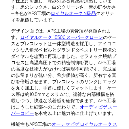
ト仕上げを施し、深みのある質感を演出していま
す。黒のシックさ、白のクリーンさ、青の鮮やかさ
—各色がAPS工場の
ロイヤルオーク N級品
クオリテ
ィを象徴しています。
デザイン面では、APS工場の真骨頂が発揮されま
す。
ロイヤルオーク 15500 スーパークローン
のケー
スとブレスレットは一体型構造を採用し、アイコニ
ックな八角形ベゼルとグランドタペストリー模様の
ダイヤルを忠実に再現しました。セラミック焼結プ
ロセスは高温高圧下での精密制御を要し、APS工場
の高度な技術力がなければ実現不可能です。完成品
の歩留まりが低い分、希少価値が高く、所有する喜
びを倍増させます。ブレスレットのリンクはエッジ
を丸く加工し、手首に優しくフィットします。ケー
ス厚は約10.5mmとスリムで、複雑な内部機構を搭
載しつつ、快適な装着感を確保できます。APS工場
はこうした細部へのこだわりで、
オーデマピゲ スー
パーコピー
を本物以上に魅力的に仕上げています。
機能性もAPS工場の
オーデマピゲ ロイヤルオーク ス