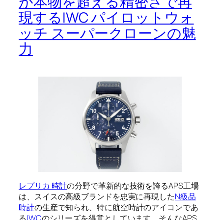
が本物を超える精密さで再
現するIWC パイロットウォ
ッチ スーパークローンの魅
力
レプリカ 時計
の分野で革新的な技術を誇るAPS工場
は、スイスの高級ブランドを忠実に再現した
N級品
時計
の生産で知られ、特に航空時計のアイコンであ
る
IWC
のシリーズを得意としています。そんなAPS