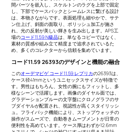
間パーツを嵌入し、スケルトンのラグを上部で固定
し、下部でケースバックとシームレスに繋げる設計
は、本物さながらです。表面処理も細やかで、サテ
ン仕上げ、斜面の面取り、ポリッシュ加工が施さ
れ、光の反射が美しい輝きを生み出します。APS工
場の
コード11.59 N級品
は、単なるコピーではなく、
素材の質感や組み立て精度まで追求されているた
め、多くのコレクターから信頼を集めています。
コード11.59 26393のデザインと機能の融合
この
オーデマピゲ コード11.59 レプリカ
の26393は、
ケース径41mmというユニセックスサイズが特徴で
す。男性はもちろん、女性の腕にもフィットし、多
様なシーンで活躍します。画像のダイヤル面では、
グラデーションブルーの文字盤にクロノグラフのサ
ブダイヤルが配置され、視認性が高くスタイリッシ
ュ。フライバック機能により、ストップウォッチの
操作がスムーズで、自動巻きムーブメントが日常の
便利性を高めています。ケース厚はわずか12.6mm
とスリムで、シャツの袖口にすっぽり収まる設計