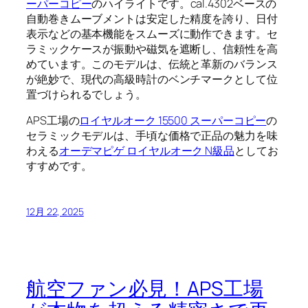
ーパーコピー
のハイライトです。cal.4302ベースの
自動巻きムーブメントは安定した精度を誇り、日付
表示などの基本機能をスムーズに動作できます。セ
ラミックケースが振動や磁気を遮断し、信頼性を高
めています。このモデルは、伝統と革新のバランス
が絶妙で、現代の高級時計のベンチマークとして位
置づけられるでしょう。
APS工場の
ロイヤルオーク 15500 スーパーコピー
の
セラミックモデルは、手頃な価格で正品の魅力を味
わえる
オーデマピゲ ロイヤルオーク N級品
としてお
すすめです。
12月 22, 2025
航空ファン必見！APS工場