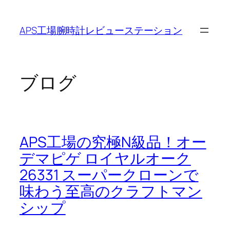
内
容
APS工場腕時計レビューステーション
を
ス
キ
ッ
ブログ
プ
APS工場の究極N級品！オー
デマピゲ ロイヤルオーク
26331 スーパークローンで
味わう至高のクラフトマン
シップ