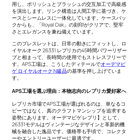
用し、ポリッシュとブラッシュの交互加工で高級感
を演出します。リンク構造は人間工学に基づき、ケ
ースとシームレスに一体化しています。ケースバッ
クからも、「Royal Oak」の刻印がクリアで、堅牢
さとエレガンスを兼ね備えています。
このブレスレットは、日常の動きにフィットし、ロ
イヤルオーク 26331 レプリカの45時間パワーリザー
ブと相まって、長時間の使用でもストレスフリーで
す。APS工場は、こうしたディテールで
オーデマピ
ゲ ロイヤルオーク N級品
の基準を押し上げていま
す。
APS工場を選ぶ理由：本物志向のレプリカ愛好家へ
レプリカ市場でAPS工場が選ばれるのは、単なるコ
ピーではなく、真のクラフトマンシップを追求する
姿勢にあります。オーデマピゲ レプリ】として、
26331モデルはヴィンテージなデザインと革新的機
械を融合した逸品です。価格帯も手頃で、コレクタ
ーやエントリーユーザーに最適です。