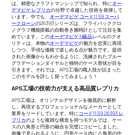
は、精密なクラフトマンシップで知られ、特に
オー
デマピゲ レプリカ
の分野で卓越した技術を発揮して
います。中でも、
オーデマピゲ コード11.59 スーパ
ークローン
の26393シリーズは、フライバッククロ
ノグラフ機能搭載の自動巻き腕時計として注目を集
めています。この
オーデマピゲ N級品
レベルのクオ
リティは、本物の
オーデマピゲ
の魅力を忠実に再現
しつつ、手頃な価格で楽しめる点が魅力です。提供
された画像からもわかるように、洗練されたブルー
グラデーションダイヤルと独特のケース形状が目を
引きます。それでは、APS工場の職人技が詰まった
このモデルを詳しく探ってみましょう！
APS工場の技術力が支える高品質レプリカ
APS工場は、オリジナルデザインを徹底的に解析
し、再現するプロフェッショナルなメーカーとして
業界をリードしています。特に
コード11.59 26393 レ
プリカ
のような複雑な構造を持つモデルでは、ケー
スの八角形と円形の融合を完璧にコピーしました。
画像で見られるように、円形ケース内に八角形の中