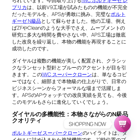
られています。今回取り上げる
IWC ポルトギーゼ レ
プリカ
は、以前V9工場が試みたものの機能が不完全
だったモデルを、APSが勇敢に挑み、完璧な
ポルト
ギーゼ N級品
として蘇らせました。他の工場、例え
ばZFやCleanのような大手でさえ、ムーブメントの
研究に多大な時間を費やさない中、APS工場は徹底
した改良を繰り返し、本物の機能を再現することに
成功したのです。
ダイヤルは複数の機能が美しく配置され、クラシッ
クなランセット型針とブルーのアクセントが目を引
きます。この
IWC スーパークローン
は、単なるコピ
ーではなく、細部まで本物級の仕上がりで、日常の
ビジネスシーンからフォーマルな場まで活躍しま
す。APSのAPウォッチでの改良実績を見ても、今後
このモデルもさらに進化していくでしょう。
ダイヤルの多機能性：本物さながらのN級品
クオリティ
SHOPPING NOW
ポルトギーゼ スーパークローン
のハイライトは、ダ
イヤルに詰め込まれた複雑機能です。12時位置のブ