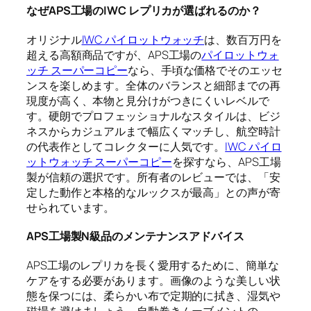
なぜAPS工場のIWC レプリカが選ばれるのか？
オリジナル
IWC パイロットウォッチ
は、数百万円を
超える高額商品ですが、APS工場の
パイロットウォ
ッチ スーパーコピー
なら、手頃な価格でそのエッセ
ンスを楽しめます。全体のバランスと細部までの再
現度が高く、本物と見分けがつきにくいレベルで
す。硬朗でプロフェッショナルなスタイルは、ビジ
ネスからカジュアルまで幅広くマッチし、航空時計
の代表作としてコレクターに人気です。
IWC パイロ
ットウォッチ スーパーコピー
を探すなら、APS工場
製が信頼の選択です。所有者のレビューでは、「安
定した動作と本格的なルックスが最高」との声が寄
せられています。
APS工場製N級品のメンテナンスアドバイス
APS工場のレプリカを長く愛用するために、簡単な
ケアをする必要があります。画像のような美しい状
態を保つには、柔らかい布で定期的に拭き、湿気や
磁場を避けましょう。自動巻きムーブメントの