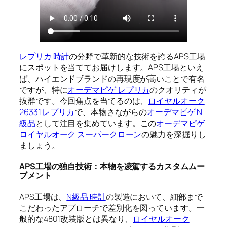
レプリカ 時計
の分野で革新的な技術を誇るAPS工場
にスポットを当ててお届けします。APS工場といえ
ば、ハイエンドブランドの再現度が高いことで有名
ですが、特に
オーデマピゲ レプリカ
のクオリティが
抜群です。今回焦点を当てるのは、
ロイヤルオーク
26331 レプリカ
で、本物さながらの
オーデマピゲ N
級品
として注目を集めています。この
オーデマピゲ
ロイヤルオーク スーパークローン
の魅力を深掘りし
ましょう。
APS工場の独自技術：本物を凌駕するカスタムムー
ブメント
APS工場は、
N級品 時計
の製造において、細部まで
こだわったアプローチで差別化を図っています。一
般的な4801改装版とは異なり、
ロイヤルオーク