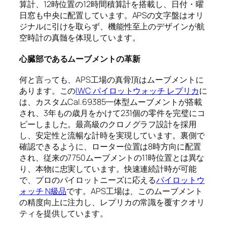
算計、12時位置の12時間積算計を搭載し、日付・曜
日窓も中央に配置しています。APSの文字盤はオリ
ジナルに引けを取らず、機能性至上のデザインが航
空時計の真髄を体現しています。
心臓部であるムーブメントの革新
何と言っても、APS工場の真骨頂はムーブメントに
あります。この
IWC パイロットウォッチ レプリカ
に
は、カスタムCal.69385一体型ムーブメントが搭載
され、3年もの歳月をかけて231個の零件を完璧にコ
ピーしました。最高級のクロノグラフ設計を採用
し、安定性と流暢な計時を実現しています。裏側で
確認できるように、ローター位置は8時方向に配置
され、従来の7750ムーブメントの11時位置とは異な
り、本物に忠実しています。快速連続計時が可能
で、プロのパイロットニーズに応える
パイロットウ
ォッチ N級品
です。APS工場は、このムーブメント
の精度向上に注力し、レプリカの常識を覆すクオリ
ティを提供しています。