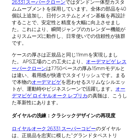
26331 スーパークローン
ではダンドン一体型カスタ
ムムーブメントを採用しています。全体の部品を40
個以上追加し、日付システムとメイン基板を再設計
することで、安定性と精度を大幅に向上させまし
た。これにより、瞬間ジャンプのカレンダー機能が
よりスムーズに動作し、日常使いでの信頼性が抜群
です。
ケースの厚さは正規品と同じ11mmを実現しまし
た。 APS工場のこの工夫により、
オーデマピゲ レス
ーパークローン
は7750ベースの厚み15mmモデルと
は違い、着用感が快適でスタイリッシュです。まる
で本物の
オーデマピゲ
を思わせるスリムなシルエッ
トが、運動時やビジネスシーンで活躍します。
オー
デマピゲ ロイヤルオーク レプリカ
の真髄は、こうし
た革新性にあります。
ダイヤルの洗練：クラシックデザインの再現度
ロイヤルオーク 26331 スーパーコピー
のダイヤル
は、正規品を忠実に模した“グランドタペストリ