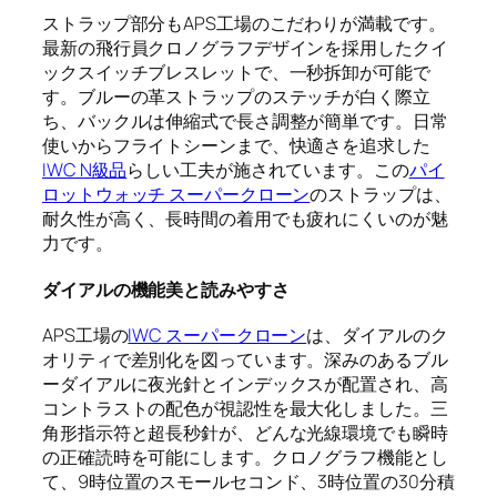
ストラップ部分もAPS工場のこだわりが満載です。
最新の飛行員クロノグラフデザインを採用したクイ
ックスイッチブレスレットで、一秒拆卸が可能で
す。ブルーの革ストラップのステッチが白く際立
ち、バックルは伸縮式で長さ調整が簡単です。日常
使いからフライトシーンまで、快適さを追求した
IWC N級品
らしい工夫が施されています。この
パイ
ロットウォッチ スーパークローン
のストラップは、
耐久性が高く、長時間の着用でも疲れにくいのが魅
力です。
ダイアルの機能美と読みやすさ
APS工場の
IWC スーパークローン
は、ダイアルのク
オリティで差別化を図っています。深みのあるブル
ーダイアルに夜光針とインデックスが配置され、高
コントラストの配色が視認性を最大化しました。三
角形指示符と超長秒針が、どんな光線環境でも瞬時
の正確読時を可能にします。クロノグラフ機能とし
て、9時位置のスモールセコンド、3時位置の30分積