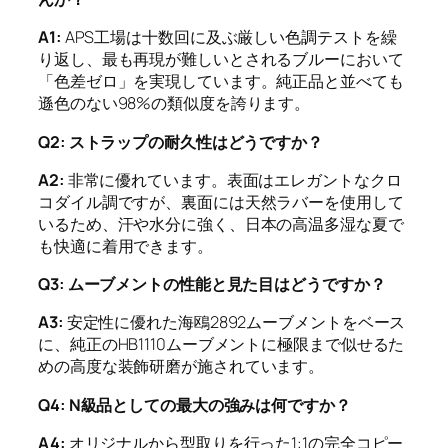
A1:
APS工場は十数回に及ぶ厳しい色調テストを繰
り返し、最も再現が難しいとされるブルーにおいて
「色差ゼロ」を実現しています。純正品と並べても
遜色のない98%の類似度を誇ります。
Q2: ストラップの耐久性はどうですか？
A2:
非常に優れています。表面はエレガントなクロ
コダイル調ですが、裏面には天然ラバーを使用して
いるため、汗や水分に強く、日本の高温多湿な夏で
も快適に着用できます。
Q3: ムーブメントの性能と見た目はどうですか？
A3:
安定性に優れた海鴎2892ムーブメントをベース
に、純正のHB1110ムーブメントに極限まで似せるた
めの高度な装飾研磨が施されています。
Q4: N級品としての最大の強みは何ですか？
A4:
オリジナルから型取りを行った1:1の完全コピー