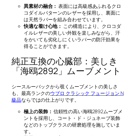
異素材の融合：
表面には高級感あふれるクロ
コダイルパターンのレザーを採用し、裏面に
は天然ラバーを組み合わせています。
快適な着け心地：
この構造により、クロコダ
イルレザーの美しい外観を楽しみながら、汗
をかいても劣化しにくいラバーの防汗効果を
得ることができます。
純正互換の心臓部：美しき
「海鴎2892」ムーブメント
シースルーバックから覗くムーブメントの美しさ
も、最高ランクの
ウブロ クラシック フュージョン N
級品
ならではの仕上がりです。
極上の装飾：
信頼性の高い海鴎2892ムーブメ
ントを採用し、コート・ド・ジュネーブ装飾
などのトップクラスの研磨処理を施していま
す。