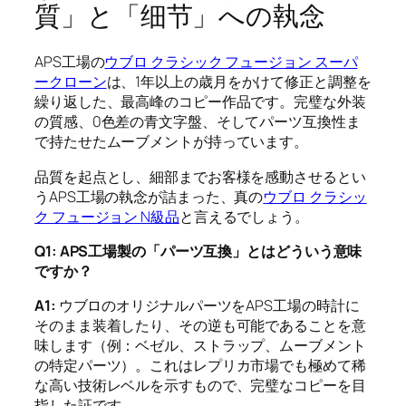
質」と「细节」への執念
APS工場の
ウブロ クラシック フュージョン スーパ
ークローン
は、1年以上の歳月をかけて修正と調整を
繰り返した、最高峰のコピー作品です。完璧な外装
の質感、0色差の青文字盤、そしてパーツ互換性ま
で持たせたムーブメントが持っています。
品質を起点とし、細部までお客様を感動させるとい
うAPS工場の執念が詰まった、真の
ウブロ クラシッ
ク フュージョン N級品
と言えるでしょう。
Q1: APS工場製の「パーツ互換」とはどういう意味
ですか？
A1:
ウブロのオリジナルパーツをAPS工場の時計に
そのまま装着したり、その逆も可能であることを意
味します（例：ベゼル、ストラップ、ムーブメント
の特定パーツ）。これはレプリカ市場でも極めて稀
な高い技術レベルを示すもので、完璧なコピーを目
指した証です。