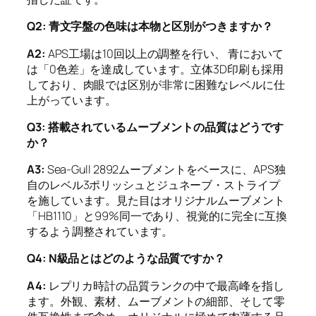
Q2: 青文字盤の色味は本物と区別がつきますか？
A2:
APS工場は10回以上の調整を行い、 青において
は「0色差」を達成しています。立体3D印刷も採用
しており、肉眼では区別が非常に困難なレベルに仕
上がっています。
Q3: 搭載されているムーブメントの品質はどうです
か？
A3:
Sea-Gull 2892ムーブメントをベースに、APS独
自のレベル3ポリッシュとジュネーブ・ストライプ
を施しています。見た目はオリジナルムーブメント
「HB1110」と99%同一であり、視覚的に完全に互換
するよう調整されています。
Q4: N級品とはどのような品質ですか？
A4:
レプリカ時計の品質ランクの中で最高峰を指し
ます。外観、素材、ムーブメントの細部、そして零