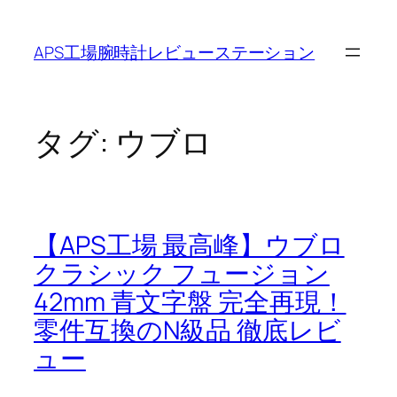
内
容
APS工場腕時計レビューステーション
を
ス
キ
ッ
タグ:
ウブロ
プ
【APS工場 最高峰】ウブロ
クラシック フュージョン
42mm 青文字盤 完全再現！
零件互換のN級品 徹底レビ
ュー