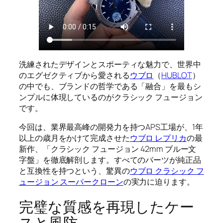
洗練されたデザインとスポーティな魅力で、世界中
のエグゼクティブから愛される
ウブロ
（
HUBLOT
）
の中でも、ブランドの哲学である「融合」を最もシ
ンプルに体現しているのがクラシック フュージョン
です。
今回は、業界最高峰の開発力を持つAPS工場が、1年
以上の歳月をかけて完成させた
ウブロ レプリカ
の最
新作、「クラシック フュージョン 42mm ブルー文
字盤」を徹底解剖します。すべてのパーツが純正品
と互換性を持つという、驚異の
ウブロ クラシック フ
ュージョン スーパークローン
の実力に迫ります。
完璧な質感を再現したケー
スと風防